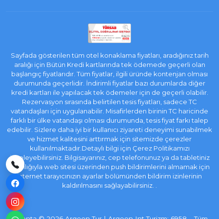
Sayfada gösterilen tüm otel konaklama fiyatları, aradığınız tarih
aralığı için Bütün Kredi kartlarında tek ödemede geçerli olan
başlangıç fiyatlarıdır. Tüm fiyatlar, ilgili üründe kontenjan olması
durumunda geçerlidir. İndirimli fiyatlar bazı durumlarda diğer
kredi kartları ile yapılacak tek ödemeler için de geçerli olabilir.
Rezervasyon sırasında belirtilen tesis fiyatları, sadece TC
vatandaşları için uygulanabilir. Misafirlerden birinin TC haricinde
farklı bir ülke vatandaşı olması durumunda, tesis fiyat farkı talep
edebilir. Sizlere daha iyi bir kullanıcı ziyareti deneyimi sunabilmek
ve hizmet kalitesini arttırmak için sitemizde çerezler
kullanılmaktadır.Detaylı bilgi için Çerez Politikamızı
inceleyebilirsiniz. Bilgisayarınız, cep telefonunuz ya da tabletiniz
aracılığıyla web sitesi üzerinden push bildirimlerini almamak için
internet tarayıcınızın ayarlar bölümünden bildirim izinlerinin
kaldırılmasını sağlayabilirsiniz. .
e-Acenta
©
2026
Argeon Tur | Argeon Int Turizm: 6958 – Tüm