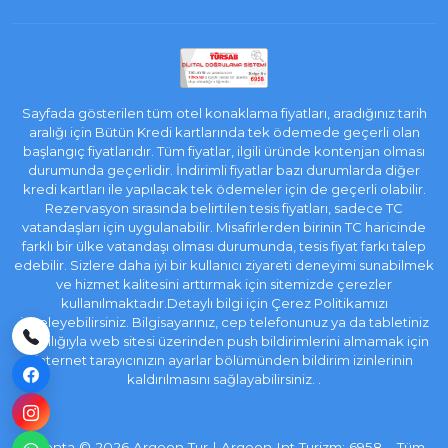
Sayfada gösterilen tüm otel konaklama fiyatları, aradığınız tarih
aralığı için Bütün Kredi kartlarında tek ödemede geçerli olan
başlangıç fiyatlarıdır. Tüm fiyatlar, ilgili üründe kontenjan olması
durumunda geçerlidir. İndirimli fiyatlar bazı durumlarda diğer
kredi kartları ile yapılacak tek ödemeler için de geçerli olabilir.
Rezervasyon sırasında belirtilen tesis fiyatları, sadece TC
vatandaşları için uygulanabilir. Misafirlerden birinin TC haricinde
farklı bir ülke vatandaşı olması durumunda, tesis fiyat farkı talep
edebilir. Sizlere daha iyi bir kullanıcı ziyareti deneyimi sunabilmek
ve hizmet kalitesini arttırmak için sitemizde çerezler
kullanılmaktadır.Detaylı bilgi için Çerez Politikamızı
inceleyebilirsiniz. Bilgisayarınız, cep telefonunuz ya da tabletiniz
aracılığıyla web sitesi üzerinden push bildirimlerini almamak için
internet tarayıcınızın ayarlar bölümünden bildirim izinlerinin
kaldırılmasını sağlayabilirsiniz. .
e-Acenta
©
2026
Argeon Tur | Argeon Int Turizm: 6958 – Tüm