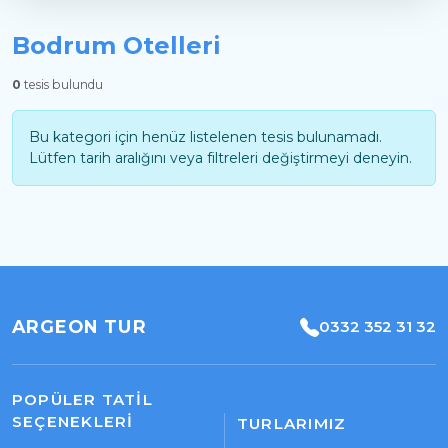
Bodrum Otelleri
0
tesis bulundu
Bu kategori için henüz listelenen tesis bulunamadı.
Lütfen tarih aralığını veya filtreleri değiştirmeyi deneyin.
ARGEON TUR
0332 352 31 32
POPÜLER TATIL
SEÇENEKLERI
TURLARIMIZ